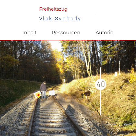
Freiheitszug
Vlak Svobody
Inhalt
Ressourcen
Autorin