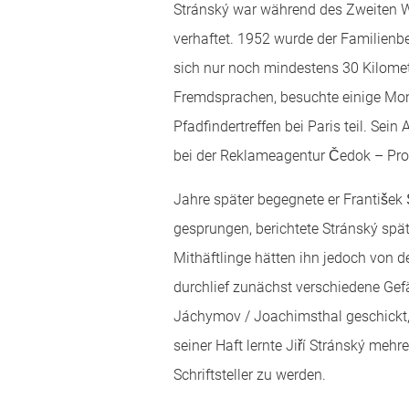
Stránský war während des Zweiten W
verhaftet. 1952 wurde der Familienb
sich nur noch mindestens 30 Kilometer
Fremdsprachen, besuchte einige Mon
Pfadfindertreffen bei Paris teil. Se
bei der Reklameagentur Čedok – Propa
Jahre später begegnete er František Š
gesprungen, berichtete Stránský spä
Mithäftlinge hätten ihn jedoch von 
durchlief zunächst verschiedene Gef
Jáchymov / Joachimsthal geschickt
seiner Haft lernte Jiří Stránský mehr
Schriftsteller zu werden.