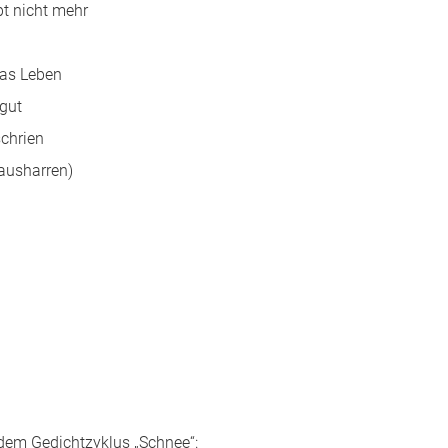
pt nicht mehr
das Leben
gut
chrien
 ausharren)
 dem Gedichtzyklus „Schnee“: