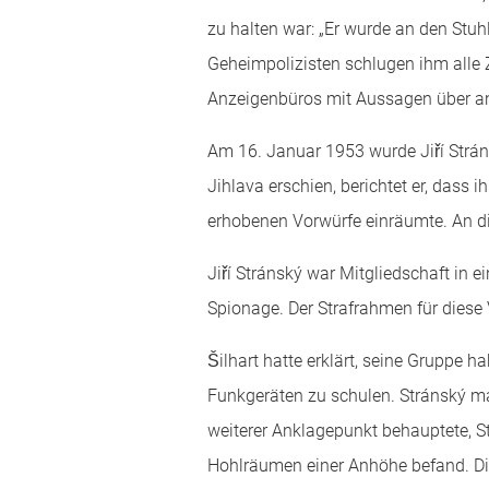
zu halten war: „Er wurde an den Stuhl
Geheimpolizisten schlugen ihm alle Zä
Anzeigenbüros mit Aussagen über ang
Am 16. Januar 1953 wurde Jiří Stráns
Jihlava erschien, berichtet er, dass 
erhobenen Vorwürfe einräumte. An d
Jiří Stránský war Mitgliedschaft in 
Spionage. Der Strafrahmen für diese 
Šilhart hatte erklärt, seine Gruppe
Funkgeräten zu schulen. Stránský mac
weiterer Anklagepunkt behauptete, S
Hohlräumen einer Anhöhe befand. Dies