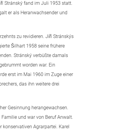
ří Stránský fand im Juli 1953 statt.
galt er als Heranwachsender und
hnts zu revidieren. Jiří Stránskýs
ierte Šilhart 1958 seine frühere
wenden. Stránský verbüßte damals
ufgebrummt worden war. Ein
de erst im Mai 1960 im Zuge einer
echers, das ihn weitere drei
ischer Gesinnung herangewachsen.
 Familie und war von Beruf Anwalt.
 konservativen Agrarpartei. Karel