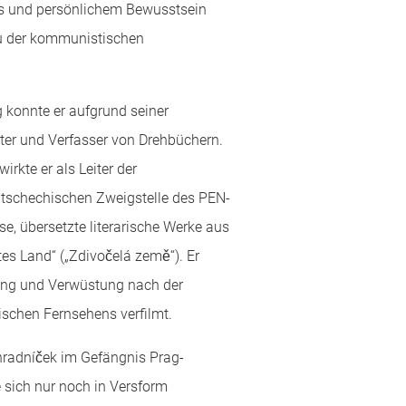
nis und persönlichem Bewusstsein
eu der kommunistischen
g konnte er aufgrund seiner
iter und Verfasser von Drehbüchern.
rkte er als Leiter der
 tschechischen Zweigstelle des PEN-
e, übersetzte literarische Werke aus
es Land“ („Zdivočelá země“). Er
ung und Verwüstung nach der
ischen Fernsehens verfilmt.
ahradníček im Gefängnis Prag-
e sich nur noch in Versform