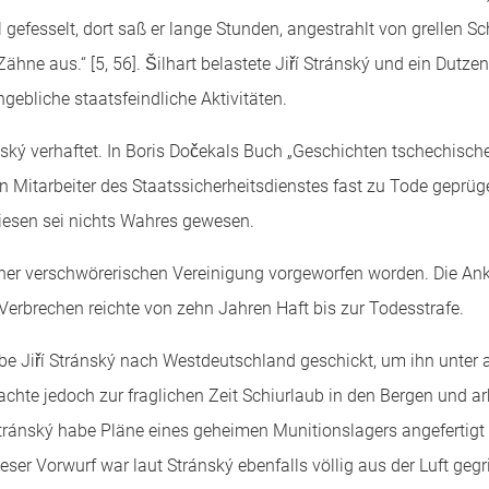
 gefesselt, dort saß er lange Stunden, angestrahlt von grellen Sc
hne aus.“ [5, 56]. Šilhart belastete Jiří Stránský und ein Dutzen
ebliche staatsfeindliche Aktivitäten.
ký verhaftet. In Boris Dočekals Buch „Geschichten tschechischer
ihn Mitarbeiter des Staatssicherheitsdienstes fast zu Tode geprüge
iesen sei nichts Wahres gewesen.
einer verschwörerischen Vereinigung vorgeworfen worden. Die An
Verbrechen reichte von zehn Jahren Haft bis zur Todesstrafe.
 habe Jiří Stránský nach Westdeutschland geschickt, um ihn unt
hte jedoch zur fraglichen Zeit Schiurlaub in den Bergen und arbe
tránský habe Pläne eines geheimen Munitionslagers angefertigt u
er Vorwurf war laut Stránský ebenfalls völlig aus der Luft gegri