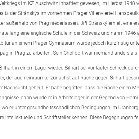
eltkriegs im KZ Auschwitz inhaftiert gewesen, im Herbst 1948
esitz der Stránskýs im vornehmen Prager Villenviertel Hanspaulk
 außerhalb von Prag niederlassen. Jiří Stránský erhielt eine ers
ate lang eine englische Schule in der Schweiz und nahm 1946 a
in Abitur an einem Prager Gymnasium wurde jedoch kurzfristig u
g in Prag zu arbeiten. Sein Chef dort war niemand anders als F
ilhart in einem Lager wieder. Šilhart sei vor lauter Schreck dur
ter, der auch einräumte, zunächst auf Rache gegen Šilhart geso
der Rachsucht geheilt. Er habe begriffen, dass die Rache einen 
ängnisse, dann wurde er in Arbeitslager in der Gegend von Horn
, wo er unter gesundheitsschädlichen Bedingungen im Uranber
ere Intellektuelle und Schriftsteller kennen. Diese Begegnungen fe