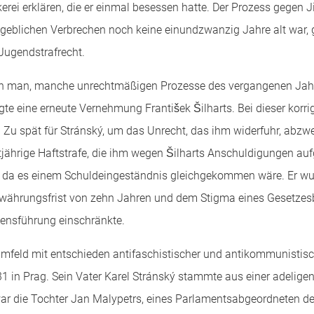
rei erklären, die er einmal besessen hatte. Der Prozess gegen Ji
geblichen Verbrechen noch keine einundzwanzig Jahre alt war, 
 Jugendstrafrecht.
 man, manche unrechtmäßigen Prozesse des vergangenen Jahrze
agte eine erneute Vernehmung František Šilharts. Bei dieser korrig
ý. Zu spät für Stránský, um das Unrecht, das ihm widerfuhr, abz
htjährige Haftstrafe, die ihm wegen Šilharts Anschuldigungen a
 da es einem Schuldeingeständnis gleichgekommen wäre. Er wur
ewährungsfrist von zehn Jahren und dem Stigma eines Gesetzesbr
bensführung einschränkte.
 Umfeld mit entschieden antifaschistischer und antikommunist
 in Prag. Sein Vater Karel Stránský stammte aus einer adeligen
war die Tochter Jan Malypetrs, eines Parlamentsabgeordneten der