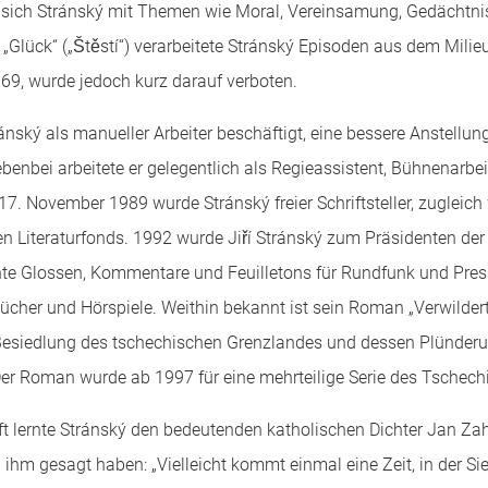
te sich Stránský mit Themen wie Moral, Vereinsamung, Gedächt
„Glück“ („Štěstí“) verarbeitete Stránský Episoden aus dem Mili
969, wurde jedoch kurz darauf verboten.
ánský als manueller Arbeiter beschäftigt, eine bessere Anstellun
enbei arbeitete er gelegentlich als Regieassistent, Bühnenarbe
 November 1989 wurde Stránský freier Schriftsteller, zugleich wi
 Literaturfonds. 1992 wurde Jiří Stránský zum Präsidenten der
hte Glossen, Kommentare und Feuilletons für Rundfunk und Press
ücher und Hörspiele. Weithin bekannt ist sein Roman „Verwildert
Besiedlung des tschechischen Grenzlandes und dessen Plünder
er Roman wurde ab 1997 für eine mehrteilige Serie des Tschech
aft lernte Stránský den bedeutenden katholischen Dichter Jan Z
ihm gesagt haben: „Vielleicht kommt einmal eine Zeit, in der Si