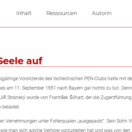
Inhalt
Ressourcen
Autorin
Seele auf
 langjährige Vorsitzende des tschechischen PEN-Clubs hatte mit d
es am 11. September 1951 nach Bayern gar nichts zu tun. D
 Jiří Stránský wurde von František Šilhart, der die Zugentführung
 belastet.
ichen Vernehmungen unter Folterqualen „ausgepackt“. Sein Sohn 
, wie man sich solche Verhöre vorzustellen hat und was von den „