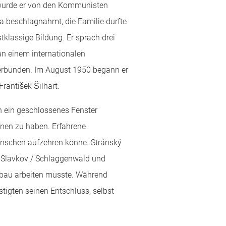
 wurde er von den Kommunisten
a beschlagnahmt, die Familie durfte
tklassige Bildung. Er sprach drei
n einem internationalen
nterbunden. Im August 1950 begann er
rantišek Šilhart.
ch ein geschlossenes Fenster
nnen zu haben. Erfahrene
Menschen aufzehren könne. Stránský
í Slavkov / Schlaggenwald und
gbau arbeiten musste. Während
stigten seinen Entschluss, selbst