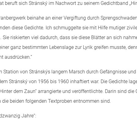
at beruft sich Stránský im Nachwort zu seinem Gedichtband „Hin
 Uranbergwerk beinahe an einer Vergiftung durch Sprengschwade
anden diese Gedichte. Ich schmuggelte sie mit Hilfe mutiger ziv
 Sie riskierten viel dadurch, dass sie diese Blätter an sich nah
n einer ganz bestimmten Lebenslage zur Lyrik greifen musste, d
cht ausdrücken.“
ten Station von Stránskýs langem Marsch durch Gefängnisse und A
em Stránský von 1956 bis 1960 inhaftiert war. Die Gedichte lag
inter dem Zaun“ arrangierte und veröffentlichte. Darin sind di
en die beiden folgenden Textproben entnommen sind.
dzwanzig Jahre“: